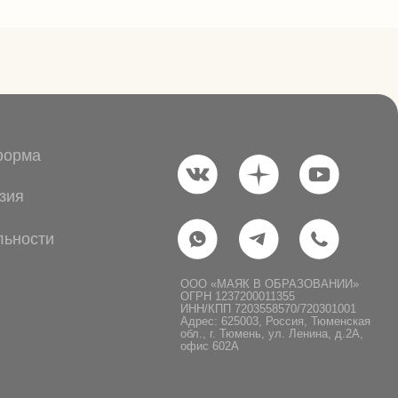
ОГРН 1237200011355
ИНН/КПП 7203558570/720301001
Адрес: 625003, Россия, Тюменская
обл., г. Тюмень, ул. Ленина, д.2А,
офис 602А