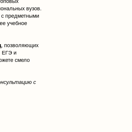
топовых
иональных вузов.
ь с предметными
е учебное
д
, позволяющих
л ЕГЭ и
можете смело
онсультацию с
ООО «МАЯК В ОБРАЗОВАНИИ»