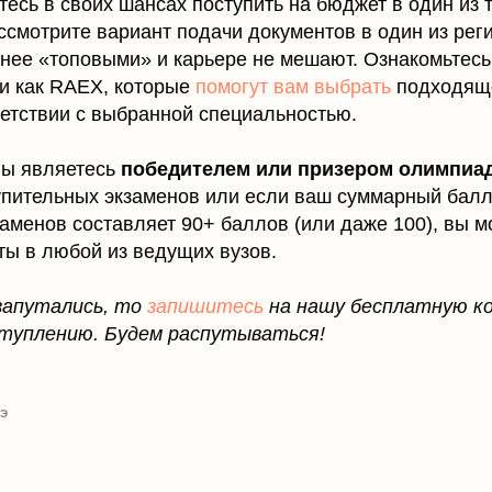
есь в своих шансах поступить на бюджет в один из 
ссмотрите вариант подачи документов в один из рег
нее «топовыми» и карьере не мешают. Ознакомьтес
ми как RAEX, которые
помогут вам выбрать
подходяще
ветствии с выбранной специальностью.
вы являетесь
победителем или призером олимпиа
тупительных экзаменов или если ваш суммарный бал
аменов составляет 90+ баллов (или даже 100), вы 
ты в любой из ведущих вузов.
 запутались, то
запишитесь
на нашу бесплатную к
ступлению. Будем распутываться!
образовательная платформа
ьера
образова тельная лицензия
г
ГЭ
тнерам
политика конфиденциальности
ас
общие условия