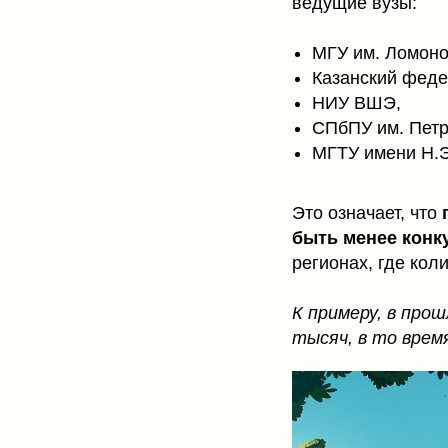
ведущие вузы:
МГУ им. Ломоно
Казанский феде
НИУ ВШЭ,
СПбПУ им. Петр
МГТУ имени Н.Э
Это означает, что
быть менее кон
регионах, где ко
К примеру, в про
тысяч, в то врем