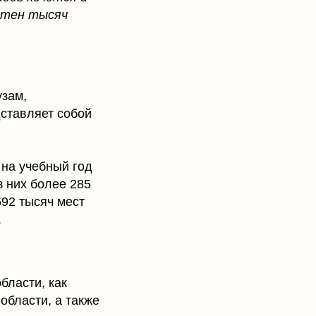
отен тысяч
узам,
дставляет собой
о на учебный год
з них более 285
592 тысяч мест
.
бласти, как
области, а также