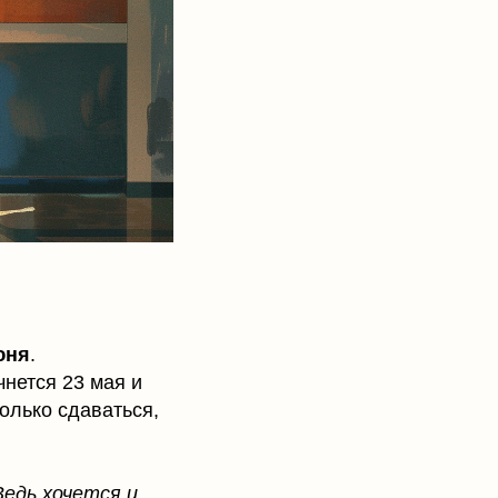
юня
.
нется 23 мая и
олько сдаваться,
Ведь хочется и