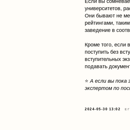
Если вы сомневает
университетов, ра
Они бывают не ме
рейтингами, таки
заведение в соот
Кроме того, если 
поступить без вс
вступительных экз
подавать докумен
⭐
А если вы пока
экспертом по по
ученикам
кар
бло
родителям
2024-05-30 13:02
Е
пар
школам
о н
курсы