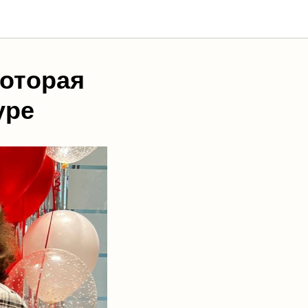
которая
уре