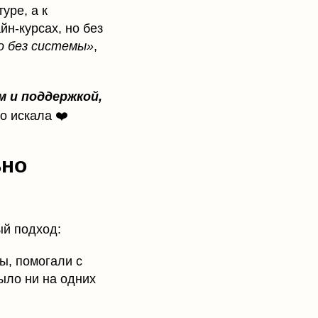
уре, а к
йн-курсах, но без
но без системы»
,
 и поддержкой,
то искала ❤️
ьно
ый подход:
ы, помогали с
ыло ни на одних