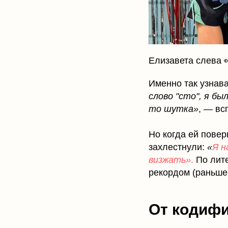
Елизавета слева 
Именно так узнав
слово "сто", я бы
то шутка»
, — вс
Но когда ей пове
захлестнули:
«
Я н
визжать»
.
По лите
рекордом (раньше,
От кодифи