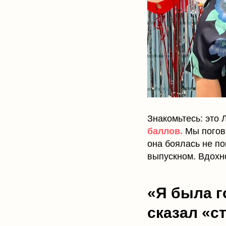
Знакомьтесь: это 
баллов.
Мы погово
она боялась не по
выпускном. Вдохн
«Я была г
сказал «с