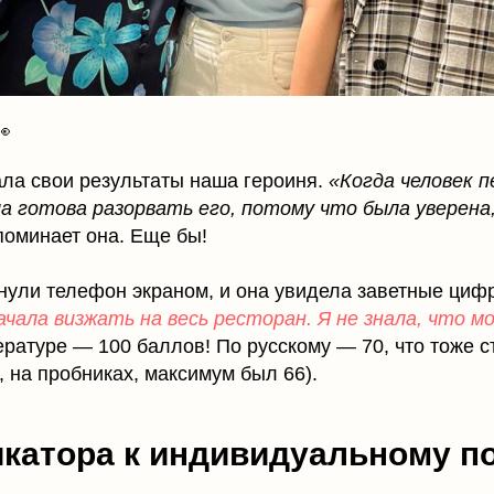
👀
ала свои результаты наша героиня.
«Когда человек п
ла готова разорвать его, потому что была уверена
поминает она. Еще бы!
рнули телефон экраном, и она увидела заветные циф
ачала визжать на весь ресторан. Я не знала, что м
ратуре — 100 баллов! По русскому — 70, что тоже 
 на пробниках, максимум был 66).
катора к индивидуальному п