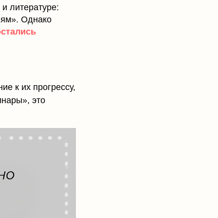
 и литературе:
лям». Однако
остались
ие к их прогрессу,
нары», это