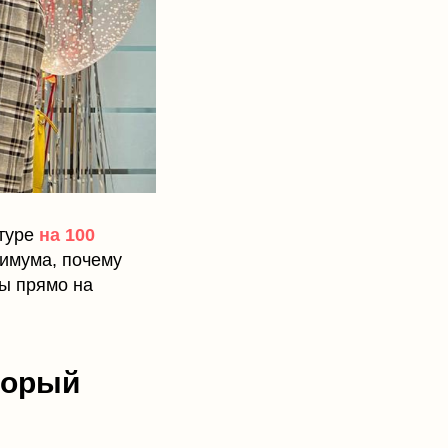
атуре
на 100
симума, почему
ты прямо на
торый