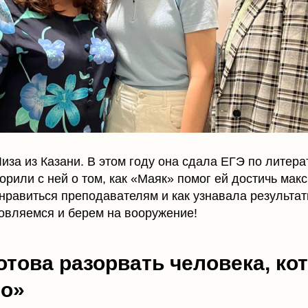
Лиза из Казани. В этом году она сдала ЕГЭ по литер
рили с ней о том, как «Маяк» помог ей достичь мак
нравиться преподавателям и как узнавала результа
овляемся и берем на вооружение!
отова разорвать человека, ко
то»