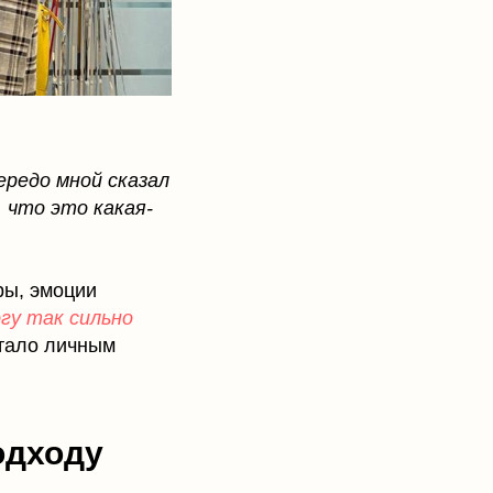
ередо мной сказал
, что это какая-
ры, эмоции
огу так сильно
стало личным
одходу