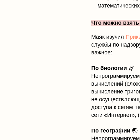
математических
Что можно взять
Маяк изучил
Прик
службы по надзору
важное:
По биологии
🌿
Непрограммируем
вычислений (сложе
вычисление тригоно
не осуществляющи
доступа к сетям 
сети «Интернет»,
По географии
🌏
Непрограммируемы