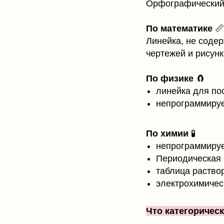
Орфографический 
По математике
📏
Линейка, не соде
чертежей и рисунк
По физике
🧲
линейка для по
непрограммируе
По химии
🧪
непрограммируе
Периодическая 
таблица раствор
электрохимичес
Что категоричес