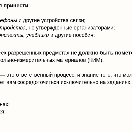
я принести
:
лефоны
и другие устройства связи;
стройства
, не утвержденные организаторами;
онспекты, учебники
и другие пособия;
всех разрешенных предметах
не должно быть помет
ольно-измерительных материалов (КИМ).
образовательная платформа
ьера
— это ответственный процесс, и знание того, что мож
ет вам сосредоточиться исключительно на заданиях,
образова тельная лицензия
г
тнерам
политика конфиденциальности
нах!
ас
общие условия
ся.
такты