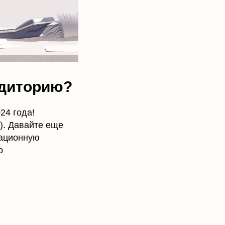
удиторию?
24 года!
). Давайте еще
национную
о