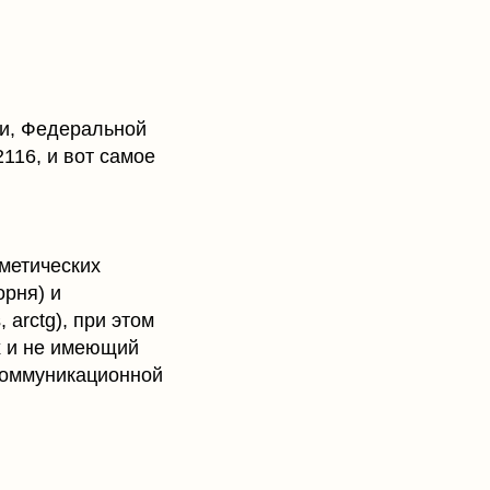
и, Федеральной
116, и вот самое
метических
орня) и
, аrсtg), при этом
х и не имеющий
екоммуникационной