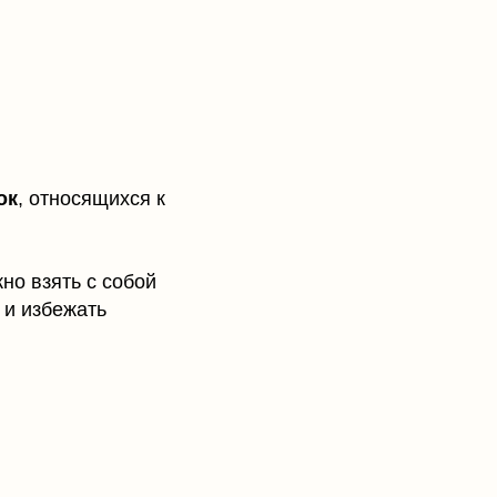
ок
, относящихся к
но взять с собой
 и избежать
ООО «МАЯК В ОБРАЗОВАНИИ»
ОГРН 1237200011355
ИНН/КПП 7203558570/720301001
Адрес: 625003, Россия, Тюменская
обл., г. Тюмень, ул. Ленина, д.2А,
офис 602А