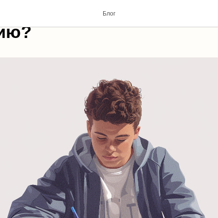
: Что можно брать с соб
Блог
ию?