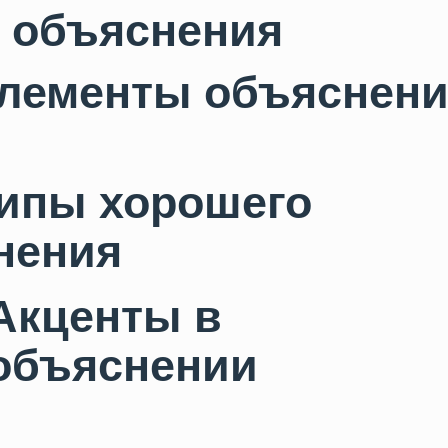
менты объяснения
Tilda
ы хорошего
ния
центы в
»
ъяснении