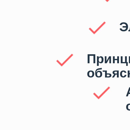
Эле
Принцип
объясне
Ак
об