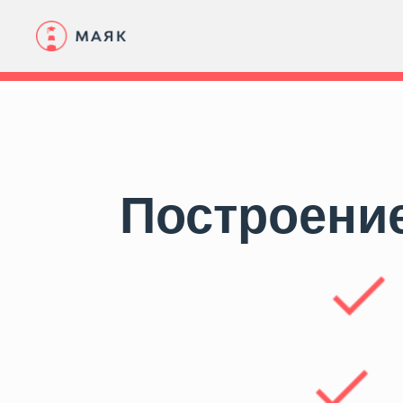
Построение 
Ц
Э
о