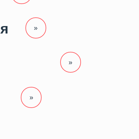
»
 Publishing
»