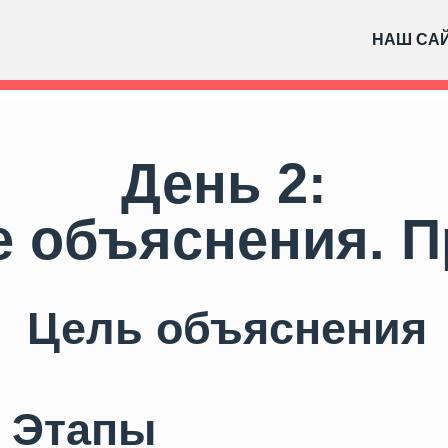
НАШ СА
День 2:
объяснения. Прак
ель объяснения
»
тапы
»
бъяснения