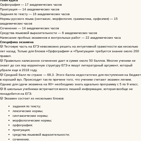
План курса
Орфография — 17 академических часов
Пунктуация — 14 академических часов
Задания по тексту — 16 академических часов
Нормы русского языка (синтаксис, морфология, грамматика, орфоэпия) — 15
академических часов
Сочинение — 14 академических часов
Средства языковой выразительности — 8 академических часов
Написание пробных экзаменов и контрольных работ — 22 академических часа
Специфика экзамена
🎲 Тестовую часть на ЕГЭ невозможно решить на интуитивной грамотности как несколько
лет назад. Только для блоков «Орфография» и «Пунктуация» требуется знание около 200
правил.
🎲 Правильно написанное сочинение дает в сумме около 50 баллов. Многие ученики не
знают до сих пор корректную структуру ЕГЭ и пишут литературный аргумент, который
убрали еще в 2018 году.
🎲 Средний балл по стране — 68,3. Этого балла недостаточно для поступления на бюджет
в хороший вуз. Происходит так по причине того, что ученики считают экзамен легким.
Однако для сдачи экзамена на 90+ необходимо знать идеально программу с 5 по 9 класс.
🎲 В школьных учебниках встречается много лишней информации, которая вообще не
понадобится на ЕГЭ.
🎲 Экзамен состоит из нескольких блоков:
задания по тексту;
лексические нормы;
синтаксические нормы;
морфологические нормы;
орфография;
пунктуация;
средства языковой выразительности;
сочинение.