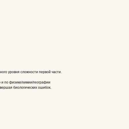
ного уровня сложности первой части.
о и по физике/химии/географии
совершая биологических ошибок.