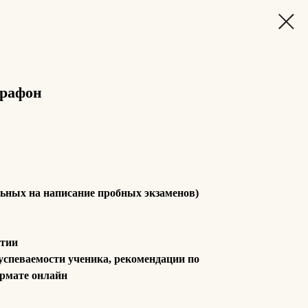
арафон
льных на написание пробных экзаменов)
ятии
успеваемости ученика, рекомендации по
ормате онлайн