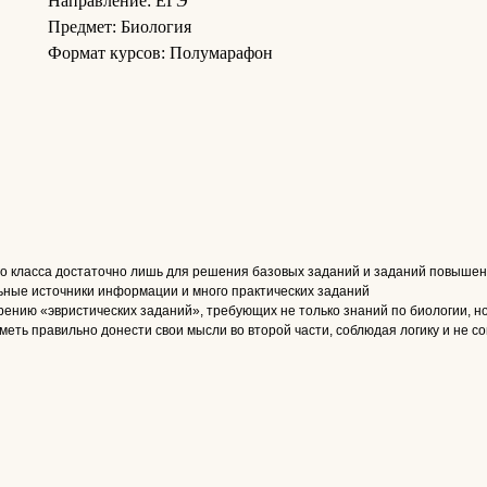
Направление: ЕГЭ
Предмет: Биология
Формат курсов: Полумарафон
го класса достаточно лишь для решения базовых заданий и заданий повышен
ьные источники информации и много практических заданий
дрению «эвристических заданий», требующих не только знаний по биологии, н
уметь правильно донести свои мысли во второй части, соблюдая логику и не 