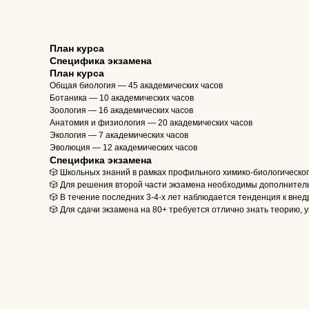
План курса
Специфика экзамена
План курса
Общая биология — 45 академических часов
Ботаника — 10 академических часов
Зоология — 16 академических часов
Анатомия и физиология — 20 академических часов
Экология — 7 академических часов
Эволюция — 12 академических часов
Специфика экзамена
🎲 Школьных знаний в рамках профильного химико-биологическо
🎲 Для решения второй части экзамена необходимы дополнител
🎲 В течение последних 3-4-х лет наблюдается тенденция к вне
🎲 Для сдачи экзамена на 80+ требуется отлично знать теорию, 